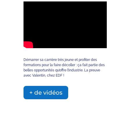
Démarrer sa carrière très jeune et profiter des
formations pour la faire décoller : ça fait partie des
belles opportunités qu’offre l’industrie. La preuve
avec Valentin, chez EDF !
+ de vidéos