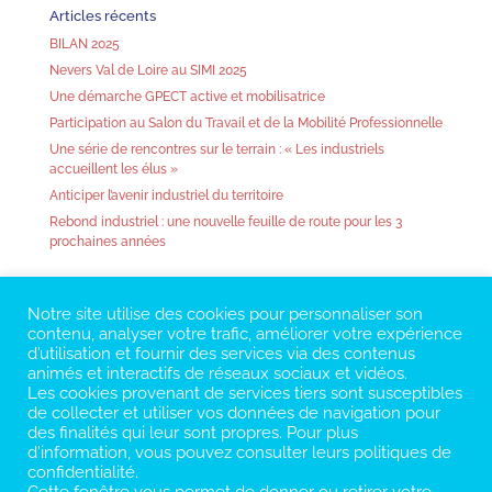
Articles récents
BILAN 2025
Nevers Val de Loire au SIMI 2025
Une démarche GPECT active et mobilisatrice
Participation au Salon du Travail et de la Mobilité Professionnelle
Une série de rencontres sur le terrain : « Les industriels
accueillent les élus »
Anticiper l’avenir industriel du territoire
Rebond industriel : une nouvelle feuille de route pour les 3
prochaines années
Notre site utilise des cookies pour personnaliser son
contenu, analyser votre trafic, améliorer votre expérience
d’utilisation et fournir des services via des contenus
animés et interactifs de réseaux sociaux et vidéos.
Les cookies provenant de services tiers sont susceptibles
de collecter et utiliser vos données de navigation pour
des finalités qui leur sont propres. Pour plus
d’information, vous pouvez consulter leurs politiques de
confidentialité.
Cette fenêtre vous permet de donner ou retirer votre