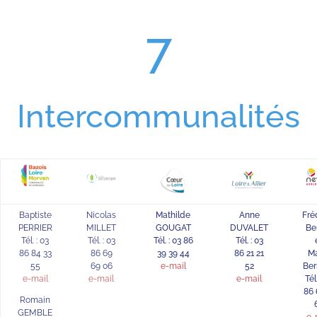
7
Intercommunalités
Baptiste
Nicolas
Mathilde
Anne
Fré
PERRIER
MILLET
GOUGAT
DUVALET
Be
Tél. : 03
Tél. : 03
Tél. : 03 86
Tél. : 03
86 84 33
86 69
39 39 44
86 21 21
M
55
69 06
e-mail
52
Ber
e-mail
e-mail
e-mail
Tél
86 
Romain
GEMBLE
e-