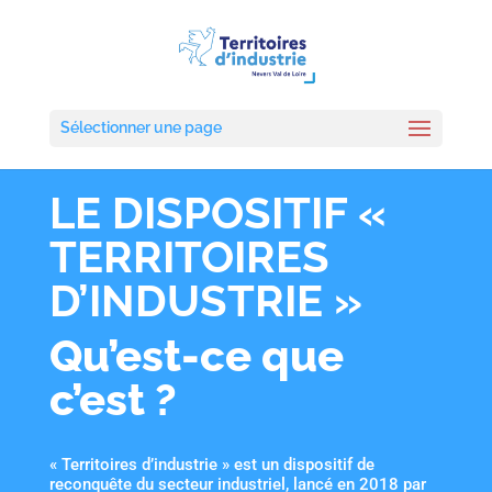
Sélectionner une page
LE DISPOSITIF «
TERRITOIRES
D’INDUSTRIE »
Qu’est-ce que
c’est ?
« Territoires d’industrie » est un dispositif de
reconquête du secteur industriel, lancé en 2018 par