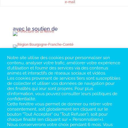
e-mail
avec le soutien de
Notre site utilise des cookies pour personnaliser son
contenu, analyser votre trafic, améliorer votre expérience
d’utilisation et fournir des services via des contenus
animés et interactifs de réseaux sociaux et vidéos.
Les cookies provenant de services tiers sont susceptibles
de collecter et utiliser vos données de navigation pour
des finalités qui leur sont propres. Pour plus
d’information, vous pouvez consulter leurs politiques de
confidentialité.
Cette fenêtre vous permet de donner ou retirer votre
consentement, soit globalement (en cliquant sur le
bouton "Tout Accepter" ou "Tout Refuser"), soit pour
chaque finalité (en cliquant sur « Personnaliser»).
Nous conserverons votre choix pendant 6 mois. Vous