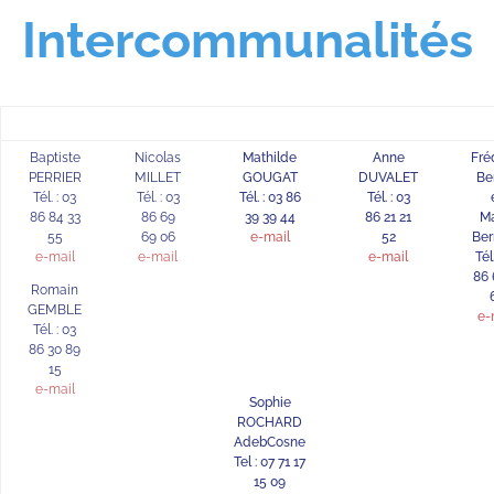
Intercommunalités
Baptiste
Nicolas
Mathilde
Anne
Fré
PERRIER
MILLET
GOUGAT
DUVALET
Be
Tél. : 03
Tél. : 03
Tél. : 03 86
Tél. : 03
86 84 33
86 69
39 39 44
86 21 21
M
55
69 06
e-mail
52
Ber
e-mail
e-mail
e-mail
Tél
86 
Romain
GEMBLE
e-
Tél. : 03
86 30 89
15
e-mail
Sophie
ROCHARD
AdebCosne
Tel : 07 71 17
15 09