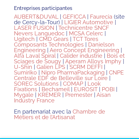
Entreprises participantes
AUBERT&DUVAL
|
GEFICCA
|
Faurecia
(site
de Cercy-la-Tour) |
LIGIER Automotive
|
LASER FUSION
|
Technicentre SNCF
Nevers Languedoc
|
MCSA Celerc
|
Ugitech
|
CMD Gears
|
TCT Tores
Composants Technologies
|
Danielson
Engineering
|
Aero Concept Engineering
|
Alfa Laval Spiral
|
Calider industrie
|
Bois et
Sciages de Sougy
|
Aperam Alloys Imphy
|
U-Shin
|
Galien LPS
|
SCRM DEFFI
|
Sumiriko
|
Nipro PharmaPackaging
|
CNPE
Centrale EDF de Belleville sur Loire
|
SOREC Solutions
|
COMAP
|
Look
Fixations
|
Bechameil
|
EUROSIT
|
POBI
|
Mygale
|
KREMER
|
Premester
|
Aisan
Industry France
En partenariat avec la
Chambre de
Métiers et de l’Artisanat