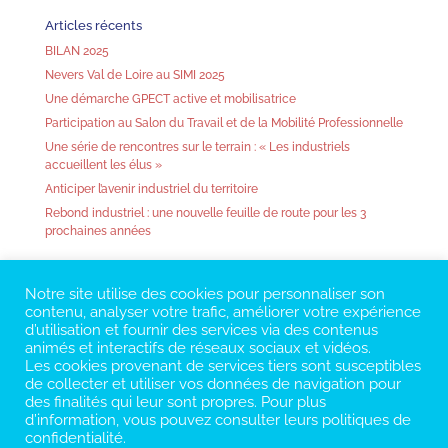
Articles récents
BILAN 2025
Nevers Val de Loire au SIMI 2025
Une démarche GPECT active et mobilisatrice
Participation au Salon du Travail et de la Mobilité Professionnelle
Une série de rencontres sur le terrain : « Les industriels
accueillent les élus »
Anticiper l’avenir industriel du territoire
Rebond industriel : une nouvelle feuille de route pour les 3
prochaines années
Notre site utilise des cookies pour personnaliser son
contenu, analyser votre trafic, améliorer votre expérience
d’utilisation et fournir des services via des contenus
animés et interactifs de réseaux sociaux et vidéos.
Les cookies provenant de services tiers sont susceptibles
de collecter et utiliser vos données de navigation pour
des finalités qui leur sont propres. Pour plus
d’information, vous pouvez consulter leurs politiques de
confidentialité.