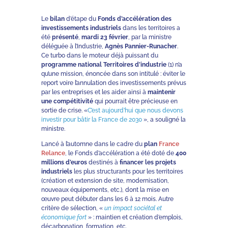
Le
bilan
d’étape du
Fonds d’accélération des
investissements industriels
dans les territoires a
été
présenté
,
mardi 23 février
, par la ministre
déléguée à l’Industrie,
Agnès Pannier-Runacher
.
Ce turbo dans le moteur déjà puissant du
programme national Territoires d’industrie
(1) n’a
qu’une mission, énoncée dans son intitulé : éviter le
report voire l’annulation des investissements prévus
par les entreprises et les aider ainsi à
maintenir
une compétitivité
qui pourrait être précieuse en
sortie de crise. «
C’est aujourd’hui que nous devons
investir pour bâtir la France de 2030
», a souligné la
ministre.
Lancé à l’automne dans le cadre du
plan
France
Relance
, le Fonds d’accélération a été doté de
400
millions d’euros
destinés à
financer les projets
industriels
les plus structurants pour les territoires
(création et extension de site, modernisation,
nouveaux équipements, etc.), dont la mise en
œuvre peut débuter dans les 6 à 12 mois. Autre
critère de sélection, «
un impact sociétal et
économique fort
» : maintien et création d’emplois,
décarbonation, formation, etc.