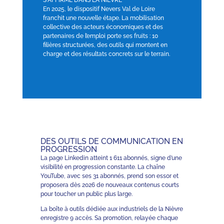
S'AFFIRME DANS LA NIÈVRE
En 2025, le dispositif Nevers Val de Loire
franchit une nouvelle étape. La mobilisation
collective des acteurs économiques et des
partenaires de l’emploi porte ses fruits : 10
filières structurées, des outils qui montent en
charge et des résultats concrets sur le terrain.
DES OUTILS DE COMMUNICATION EN
PROGRESSION
La page Linkedin atteint 1 611 abonnés, signe d’une
visibilité en progression constante. La chaîne
YouTube, avec ses 31 abonnés, prend son essor et
proposera dès 2026 de nouveaux contenus courts
pour toucher un public plus large.
La boîte à outils dédiée aux industriels de la Nièvre
enregistre 9 accès. Sa promotion, relayée chaque