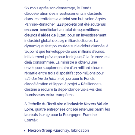
Six mois après son démarrage, le Fonds
d’accélération des investissements industriels
dans les territoires a atteint son but, selon Agnès
Pannier-Runacher :
448 projets
ont été soutenus
en 2020
, bénéficiant au total de
240 millions
d’euros d’aides de l’Etat
, pour un investissement
industriel global de 2,29 milliards d’euros. La
dynamique s’est poursuivie sur le début d’année, à
tel point que l’enveloppe de 400 millions d’euros,
initialement prévue pour tenir jusqu’à la fin 2022, est
déjà consommée. La ministre a obtenu une
enveloppe supplémentaire d’un milliard d’euros
répartie entre trois dispositifs : 700 millions pour
«
l’industrie du futur
» et 300 pour le Fonds
d’accélération et l’appel à projet « Résilience »,
destiné à réduire la dépendance vis-à-vis des
fournisseurs extra-européens.
A l’échelle du
Territoire d’industrie Nevers Val de
Loire
, quatre entreprises ont été retenues parmi les
lauréats (sur 47 pour la Bourgogne-Franche-
Comté) :
Nexson Group
(Garchizy, fabrication