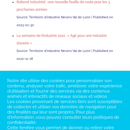
Rebond industriel : une nouvelle feuille de route pour les 3
prochaines années
Source: Territoire d'industrie Nevers Val de Loire
Published on
2023-01-30
La semaine de l’industrie 2022 : « Agir pour une industrie
d’avenir »
Source: Territoire d'industrie Nevers Val de Loire
Published on
2022-11-18
Notre site utilise des cookies pour personnaliser son
contenu, analyser votre trafic, améliorer votre expérience
d’utilisation et fournir des services via des contenus
animés et interactifs de réseaux sociaux et vidéos.
Les cookies provenant de services tiers sont susceptibles
de collecter et utiliser vos données de navigation pour
des finalités qui leur sont propres. Pour plus
d’information, vous pouvez consulter leurs politiques de
confidentialité.
Cette fenêtre vous permet de donner ou retirer votre