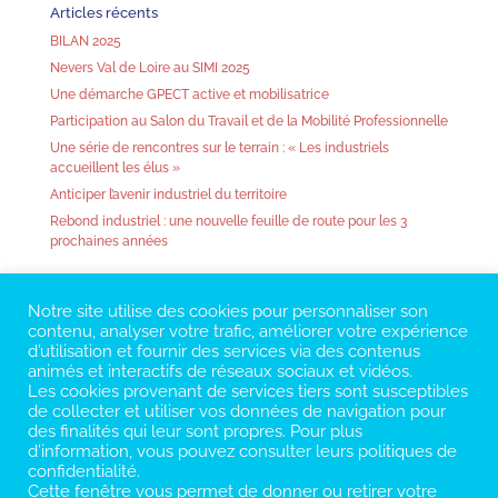
Articles récents
BILAN 2025
Nevers Val de Loire au SIMI 2025
Une démarche GPECT active et mobilisatrice
Participation au Salon du Travail et de la Mobilité Professionnelle
Une série de rencontres sur le terrain : « Les industriels
accueillent les élus »
Anticiper l’avenir industriel du territoire
Rebond industriel : une nouvelle feuille de route pour les 3
prochaines années
Notre site utilise des cookies pour personnaliser son
contenu, analyser votre trafic, améliorer votre expérience
d’utilisation et fournir des services via des contenus
animés et interactifs de réseaux sociaux et vidéos.
Les cookies provenant de services tiers sont susceptibles
de collecter et utiliser vos données de navigation pour
des finalités qui leur sont propres. Pour plus
d’information, vous pouvez consulter leurs politiques de
confidentialité.
Cette fenêtre vous permet de donner ou retirer votre