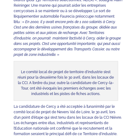
d’euros
(pour 136 Territoires sélectionnés, NDLR) », souligne Alain
Reininger. Une manne qui pourrait aider les entreprises
cercycoises à se maintenir ou à se développer. Le sort de
l’équipementier automobile Faurecia préoccupe notamment
l’élu : «
En 2000, il y avait encore près de 1 000 salariés à Cercy.
C’est une des dernières usines françaises du groupe, dédiée aux
petites séries et aux pièces de rechange. Avec Territoires
d’industrie, on pourrait maintenir l’activité à Cercy, aider le groupe
dans ses projets. C’est une opportunité importante, qui peut aussi
accompagner le développement des Transports Cassier, ou notre
projet de zone industrielle.
»
Le comité local de projet de territoire d’industrie s’est
réuni pour la deuxième fois le 30 avril, dans les locaux de
la CCI. A l’ordre du jour, outre la candidature de Cercy-la-
Tour, ont été évoqués les premiers échanges avec les
industriels et les pistes de fiches actions.
La candidature de Cercy a été acceptée à l’unanimité par le
comité local de projet de Nevers Val de Loire, le 30 avril, lors
d’un point d’étape qui s’est tenu dans les locaux de la CCI Nièvre.
Les échanges entre élus, industriels et représentants de
l’Education nationale ont confirmé que le recrutement et la
formation seraient le principal défi de ce Territoire d’industrie.