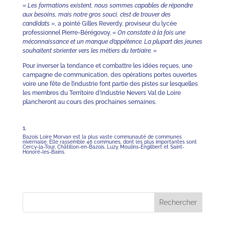
«
Les formations existent, nous sommes capables de répondre
aux besoins, mais notre gros souci, c’est de trouver des
candidats
», a pointé Gilles Reverdy, proviseur du lycée
professionnel Pierre-Bérégovoy. «
On constate à la fois une
méconnaissance et un manque d’appétence. La plupart des jeunes
souhaitent s’orienter vers les métiers du tertiaire.
»
Pour inverser la tendance et combattre les idées reçues, une
campagne de communication, des opérations portes ouvertes
voire une fête de l’industrie font partie des pistes sur lesquelles
les membres du Territoire d’industrie Nevers Val de Loire
plancheront au cours des prochaines semaines.
Bazois Loire Morvan est la plus vaste communauté de communes
nivernaise. Elle rassemble 46 communes, dont les plus importantes sont
Cercy-la-Tour, Châtillon-en-Bazois, Luzy, Moulins-Engilbert et Saint-
Honoré-les-Bains.