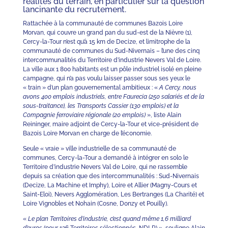
réalités du terrain, en particulier sur la question
lancinante du recrutement.
Rattachée à la communauté de communes Bazois Loire
Morvan, qui couvre un grand pan du sud-est de la Nièvre (1),
Cercy-la-Tour n’est qu’à 15 km de Decize, et limitrophe de la
communauté de communes du Sud-Nivernais – l’une des cinq
intercommunalités du Territoire d’industrie Nevers Val de Loire.
La ville aux 1 800 habitants est un pôle industriel isolé en pleine
campagne, qui n’a pas voulu laisser passer sous ses yeux le
« train » d’un plan gouvernemental ambitieux : «
A Cercy, nous
avons 400 emplois industriels, entre Faurecia (250 salariés et de la
sous-traitance), les Transports Cassier (130 emplois) et la
Compagnie ferroviaire régionale (20 emplois)
», liste Alain
Reininger, maire adjoint de Cercy-la-Tour et vice-président de
Bazois Loire Morvan en charge de l’économie.
Seule « vraie » ville industrielle de sa communauté de
communes, Cercy-la-Tour a demandé à intégrer en solo le
Territoire d’industrie Nevers Val de Loire, qui ne rassemble
depuis sa création que des intercommunalités : Sud-Nivernais
(Decize, La Machine et Imphy), Loire et Allier (Magny-Cours et
Saint-Eloi), Nevers Agglomération, Les Bertranges (La Charité) et
Loire Vignobles et Nohain (Cosne, Donzy et Pouilly).
«
Le plan Territoires d’industrie, c’est quand même 1,6 milliard