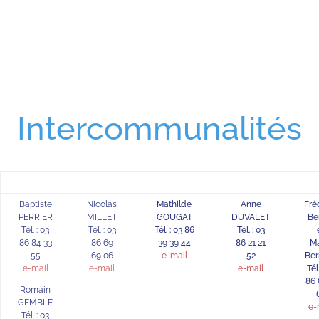
Intercommunalités
Baptiste
Nicolas
Mathilde
Anne
Fré
PERRIER
MILLET
GOUGAT
DUVALET
Be
Tél. : 03
Tél. : 03
Tél. : 03 86
Tél. : 03
86 84 33
86 69
39 39 44
86 21 21
M
55
69 06
e-mail
52
Ber
e-mail
e-mail
e-mail
Tél
86 
Romain
GEMBLE
e-
Tél. : 03