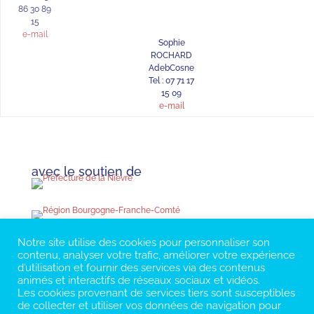
86 30 89
15
e-mail
Sophie
ROCHARD
AdebCosne
Tel : 07 71 17
15 09
e-mail
avec le soutien de
Notre site utilise des cookies pour personnaliser son
contenu, analyser votre trafic, améliorer votre expérience
d’utilisation et fournir des services via des contenus
animés et interactifs de réseaux sociaux et vidéos.
Les cookies provenant de services tiers sont susceptibles
de collecter et utiliser vos données de navigation pour