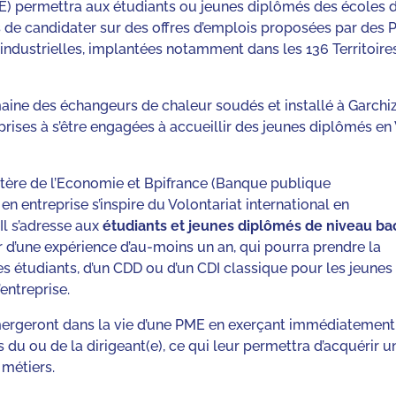
(VTE) permettra aux étudiants ou jeunes diplômés des écoles 
s de candidater sur des offres d’emplois proposées par des
e) industrielles, implantées notamment dans les 136 Territoire
aine des échangeurs de chaleur soudés et installé à Garchiz
eprises à s’être engagées à accueillir des jeunes diplômés en
istère de l’Economie et Bpifrance (Banque publique
l en entreprise s’inspire du Volontariat international en
Il s’adresse aux
étudiants et jeunes diplômés de niveau ba
er d’une expérience d’au-moins un an, qui pourra prendre la
es étudiants, d’un CDD ou d’un CDI classique pour les jeunes
entreprise.
immergeront dans la vie d’une PME en exerçant immédiatement
du ou de la dirigeant(e), ce qui leur permettra d’acquérir u
 métiers.