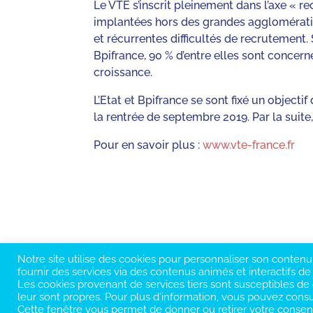
Le VTE s’inscrit pleinement dans l’axe « rec
implantées hors des grandes agglomératio
et récurrentes difficultés de recrutemen
Bpifrance, 90 % d’entre elles sont concer
croissance.
L’Etat et Bpifrance se sont fixé un object
la rentrée de septembre 2019. Par la suite
Pour en savoir plus :
www.vte-france.fr
Notre site utilise des cookies pour personnaliser son contenu, 
fournir des services via des contenus animés et interactifs de
Les cookies provenant de services tiers sont susceptibles de c
leur sont propres. Pour plus d’information, vous pouvez consul
Cette fenêtre vous permet de donner ou retirer votre consent