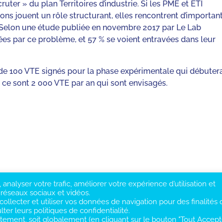
ruter » du plan Territoires d’industrie. Si les PME et ETI
ns jouent un rôle structurant, elles rencontrent d’importan
t. Selon une étude publiée en novembre 2017 par Le Lab
nées par ce problème, et 57 % se voient entravées dans leur
if de 100 VTE signés pour la phase expérimentale qui débuter
, ce sont 2 000 VTE par an qui sont envisagés.
analyser votre trafic, améliorer votre expérience d’utilisation et
 réseaux sociaux et vidéos.
ollecter et utiliser vos données de navigation pour des finalités 
ter leurs politiques de confidentialité.
ement, soit globalement (en cliquant sur le bouton "Tout Accept